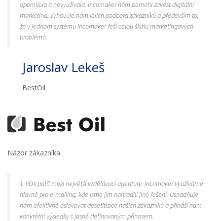
opomíjela a nevyužívala. Incomaker nám pomohl zavést digitální
marketing. Vyhovuje nám jejich podpora zákazníků a především to,
že v jednom systému Incomaker řeší celou škálu marketingových
problémů.
Jaroslav Lekeš
BestOil
Názor zákazníka
1. VOX patří mezi největší vzdělávací agentury. Incomaker využíváme
hlavně pro e-mailing, kde jsme jím nahradili jiné řešení. Usnadňuje
nám efektivně oslovovat desetitisíce našich zákazníků a přináší nám
konkrétní výsledky s jasně definovaným přínosem.