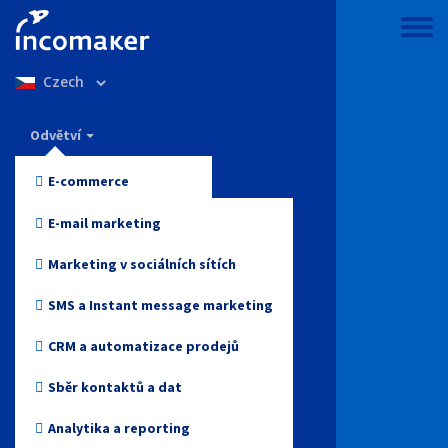
Přejít
k
Toggle
hlavnímu
menu
Select
obsahu
your
language
Incomaker
Odvětví
Vlastnosti
E-commerce
Ceny
Móda a oblečení
E-mail marketing
Podpora a znalosti
Elektronika
Marketing v sociálních sítích
Blog
Zdraví a krása
SMS a Instant message marketing
Přihlášení
Hračky
CRM a automatizace prodejů
Online media
Sběr kontaktů a dat
Začněte zdarma
Cestovky
Analytika a reporting