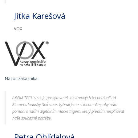
Jitka Karešová
VOX
Názor zákazníka
AXIOM TECH s.r.o. je poskytovatel softwarových technologií od
Siemens Industry Software. Vybrali jsme si Incomaker, aby nám
pomohl s naším digitálním marketingem, který předtím nesplňovat
naše současné potřeby.
Petra Ohlídalová