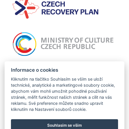
Incomaker připravuje projekt: Nový web Incomaker, jehož cílem je celkový
Informace o cookies
grafický redesign webu a zlepšení uživatelské zkušnosti. Tato operace je
podpořena z prostředků EU.
Kliknutím na tlačítko Souhlasím se vším se uloží
technické, analytické a marketingové soubory cookie,
abychom vám mohli umožnit pohodlné používání
stránek, měřit funkčnost našich stránek a cílit na vás
Tento projekt je financován se státní podporou Technologické agentury ČR a
reklamu. Své preference můžete snadno upravit
Ministerstva průmyslu a obchodu ČR v rámci Programu TREND.
kliknutím na Nastavení souborů cookie.
Souhlasím se vším