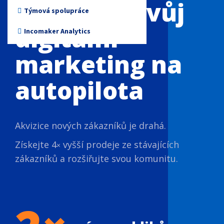
Přepněte svůj
Neziskové organizace
Týmová spolupráce
digitální
Incomaker Analytics
marketing na
autopilota
Akvizice nových zákazníků je drahá.
Získejte 4
vyšší prodeje ze stávajících
×​​​​​​​
zákazníků a rozšiřujte svou komunitu.