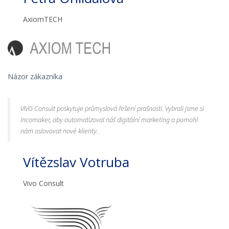
AxiomTECH
Názor zákazníka
VIVO Consult poskytuje průmyslová řešení prašnosti. Vybrali jsme si
Incomaker, aby automatizoval náš digitální marketing a pomohl
nám oslovovat nové klienty.
Vítězslav Votruba
Vivo Consult