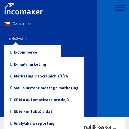
Přejít
k
Toggle
hlavnímu
menu
Select
obsahu
your
language
Incomaker
Odvětví
Vlastnosti
E-commerce
Ceny
Móda a oblečení
E-mail marketing
Podpora a znalosti
Elektronika
Marketing v sociálních sítích
Blog
Zdraví a krása
SMS a Instant message marketing
Přihlášení
Hračky
CRM a automatizace prodejů
Online media
Sběr kontaktů a dat
Začněte zdarma
Cestovky
Analytika a reporting
MARKETINGOVÝ KALENDÁŘ 2024 –