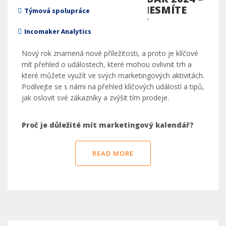
KTERÉ UDÁLOSTI SI NESMÍTE
Neziskové organizace
Týmová spolupráce
NECHAT UJÍT?
Incomaker Analytics
12 Březen 2024
Nový rok znamená nové příležitosti, a proto je klíčové
mít přehled o událostech, které mohou ovlivnit trh a
které můžete využít ve svých marketingových aktivitách.
Podívejte se s námi na přehled klíčových událostí a tipů,
jak oslovit své zákazníky a zvýšit tím prodeje.
Proč je důležité mít marketingový kalendář?
READ MORE