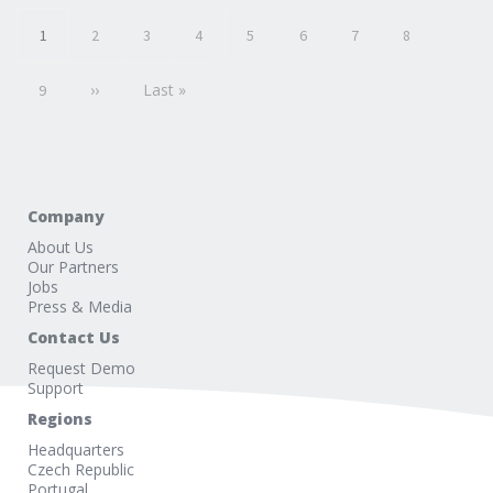
Aktuální
Page
Page
Page
Page
Page
Page
Page
1
2
3
4
5
6
7
8
stránka
Page
Následující
››
Poslední
Last »
9
stránka
stránka
Company
About Us
Our Partners
Jobs
Press & Media
Contact Us
Request Demo
Support
Regions
Headquarters
Czech Republic
Portugal