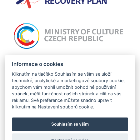
Incomaker připravuje projekt: Nový web Incomaker, jehož cílem je celkový
grafický redesign webu a zlepšení uživatelské zkušnosti. Tato operace je
Informace o cookies
podpořena z prostředků EU.
Kliknutím na tlačítko Souhlasím se vším se uloží
technické, analytické a marketingové soubory cookie,
abychom vám mohli umožnit pohodlné používání
stránek, měřit funkčnost našich stránek a cílit na vás
Tento projekt je financován se státní podporou Technologické agentury ČR a
reklamu. Své preference můžete snadno upravit
Ministerstva průmyslu a obchodu ČR v rámci Programu TREND.
kliknutím na Nastavení souborů cookie.
Souhlasím se vším