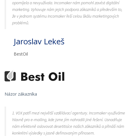
opomíjela a nevyužívala. Incomaker nám pomohl zavést digitální
marketing. Vyhovuje nám jejich podpora zákazníků a především to,
že v jednom systému Incomaker řeší celou škálu marketingových
problémů.
Jaroslav Lekeš
BestOil
Názor zákazníka
1. VOX patří mezi největší vzdělávací agentury. Incomaker využíváme
hlavně pro e-mailing, kde jsme jím nahradili jiné řešení. Usnadňuje
nám efektivně oslovovat desetitisíce našich zákazníků a přináší nám
konkrétní výsledky s jasně definovaným přínosem.