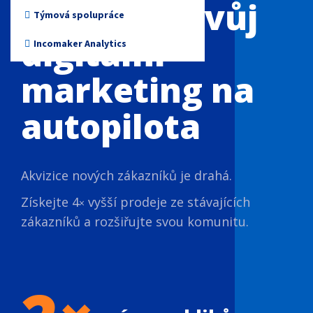
Přepněte svůj
Neziskové organizace
Týmová spolupráce
digitální
Incomaker Analytics
marketing na
autopilota
Akvizice nových zákazníků je drahá.
Získejte 4
vyšší prodeje ze stávajících
×​​​​​​​
zákazníků a rozšiřujte svou komunitu.