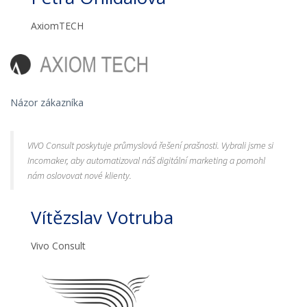
AxiomTECH
Názor zákazníka
VIVO Consult poskytuje průmyslová řešení prašnosti. Vybrali jsme si
Incomaker, aby automatizoval náš digitální marketing a pomohl
nám oslovovat nové klienty.
Vítězslav Votruba
Vivo Consult