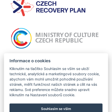
Incomaker připravuje projekt: Nový web Incomaker, jehož cílem je celkový
Informace o cookies
grafický redesign webu a zlepšení uživatelské zkušnosti. Tato operace je
podpořena z prostředků EU.
Kliknutím na tlačítko Souhlasím se vším se uloží
technické, analytické a marketingové soubory cookie,
abychom vám mohli umožnit pohodlné používání
stránek, měřit funkčnost našich stránek a cílit na vás
Tento projekt je financován se státní podporou Technologické agentury ČR a
reklamu. Své preference můžete snadno upravit
Ministerstva průmyslu a obchodu ČR v rámci Programu TREND.
kliknutím na Nastavení souborů cookie.
Souhlasím se vším