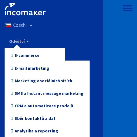
Přejít
k
Toggle
hlavnímu
menu
Select
obsahu
your
language
Incomaker
Odvětví
Vlastnosti
E-commerce
Ceny
Móda a oblečení
E-mail marketing
Podpora a znalosti
Elektronika
Marketing v sociálních sítích
Blog
Zdraví a krása
SMS a Instant message marketing
Přihlášení
Hračky
CRM a automatizace prodejů
Online media
Sběr kontaktů a dat
Začněte zdarma
Cestovky
Analytika a reporting