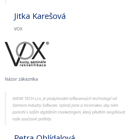
Jitka Karešová
VOX
Názor zákazníka
AXIOM TECH s.r.o. je poskytovatel softwarových technologií od
Siemens Industry Software. Vybrali jsme si Incomaker, aby nám
pomohl s naším digitálním marketingem, který předtím nesplňovat
naše současné potřeby.
Petra Ohlídalová