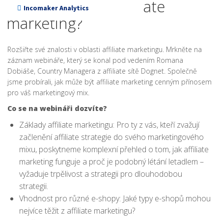
e-shopu zapojit affiliate
Incomaker Analytics
marketing?
Rozšiřte své znalosti v oblasti affiliate marketingu. Mrkněte na
záznam webináře, který se konal pod vedením Romana
Dobiáše, Country Managera z affiliate sítě Dognet. Společně
jsme probírali, jak může být affiliate marketing cenným přínosem
pro váš marketingový mix.
Co se na webináři dozvíte?
Základy affiliate marketingu: Pro ty z vás, kteří zvažují
začlenění affiliate strategie do svého marketingového
mixu, poskytneme komplexní přehled o tom, jak affiliate
marketing funguje a proč je podobný létání letadlem –
vyžaduje trpělivost a strategii pro dlouhodobou
strategii.
Vhodnost pro různé e-shopy: Jaké typy e-shopů mohou
nejvíce těžit z affiliate marketingu?