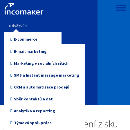
Přejít
k
Toggle
hlavnímu
menu
Incomaker
obsahu
Odvětví
Vlastnosti
E-commerce
Ceny
Móda a oblečení
E-mail marketing
Podpora a znalosti
Elektronika
Marketing v sociálních sítích
Blog
Zdraví a krása
SMS a Instant message marketing
Přihlášení
Hračky
CRM a automatizace prodejů
Online media
Sběr kontaktů a dat
Začněte zdarma
Cestovky
Analytika a reporting
Je výhodné pro zvýšení zisku
Neziskové organizace
Týmová spolupráce