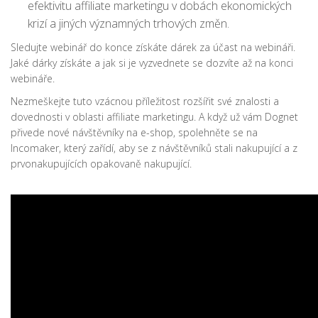
efektivitu affiliate marketingu v dobách ekonomických
krizí a jiných významných trhových změn.
Sledujte webinář do konce získáte dárek za účast na webináři.
Jaké dárky získáte a jak si je vyzvednete se dozvíte až na konci
webináře.
Nezmeškejte tuto vzácnou příležitost rozšířit své znalosti a
dovednosti v oblasti affiliate marketingu. A když už vám Dognet
přivede nové návštěvníky na e-shop, spolehněte se na
Incomaker, který zařídí, aby se z návštěvníků stali nakupující a z
prvonakupujících opakovaně nakupující.