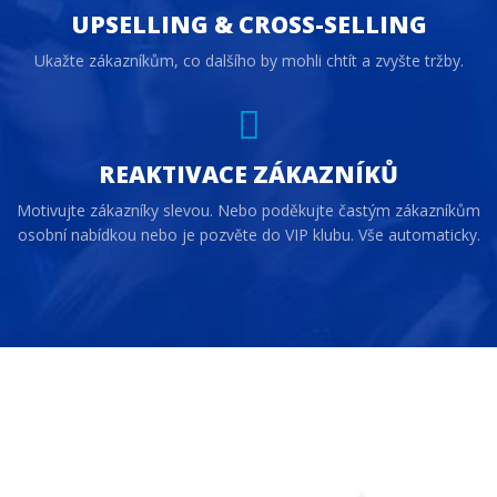
UPSELLING & CROSS-SELLING
Ukažte zákazníkům, co dalšího by mohli chtít a zvyšte tržby.
REAKTIVACE ZÁKAZNÍKŮ
Motivujte zákazníky slevou. Nebo poděkujte častým zákazníkům
osobní nabídkou nebo je pozvěte do VIP klubu. Vše automaticky.