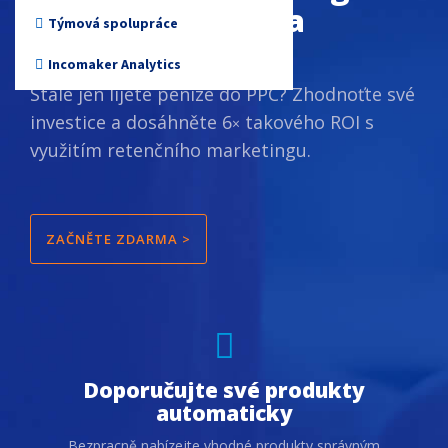
svého
e‑shopu
na
Neziskové organizace
Týmová spolupráce
autopilota
Incomaker Analytics
Stále jen lijete peníze do PPC? Zhodnoťte své
investice a dosáhněte 6
takového ROI s
×​​​​​​​
využitím retenčního marketingu.
ZAČNĚTE ZDARMA >
Doporučujte své produkty
automaticky
Bezpracně nabízejte vhodné produkty správným