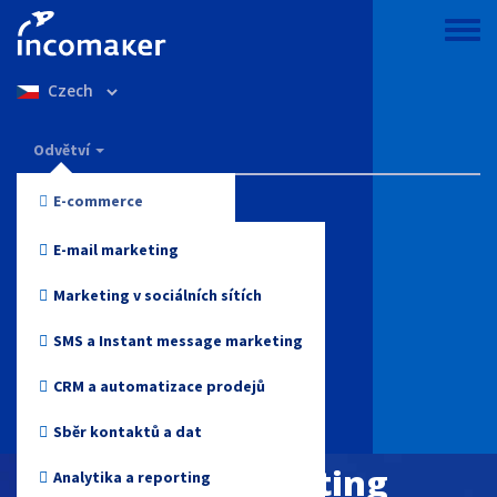
Přejít
k
Toggle
hlavnímu
menu
Select
obsahu
your
language
Incomaker
Odvětví
Vlastnosti
E-commerce
Ceny
Móda a oblečení
E-mail marketing
Podpora a znalosti
Elektronika
Marketing v sociálních sítích
Zdraví a krása
Blog
SMS a Instant message marketing
Hračky
Přihlášení
CRM a automatizace prodejů
Online media
Sběr kontaktů a dat
Začněte zdarma
Přepněte marketing
Cestovky
Analytika a reporting