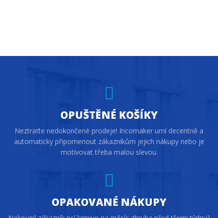
OPUŠTĚNÉ KOŠÍKY
Neztraťte nedokončené prodeje! Incomaker umí decentně a
automaticky připomenout zákazníkům jejich nákupy nebo je
motivovat třeba malou slevou.
OPAKOVANÉ NÁKUPY
Nakoupil zákazník psí krmivo na měsíc zhruba před třemi týdny?