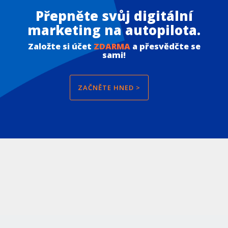
Přepněte svůj digitální
marketing na autopilota.
Založte si účet
ZDARMA
a přesvědčte se
sami!
ZAČNĚTE HNED >