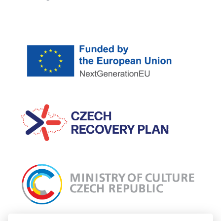
Incomaker připravuje projekt: Nový web Incomaker, jehož cílem je celkový