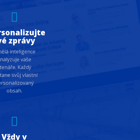
rsonalizujte
vé zprávy
ělá inteligence
nalyzuje vaše
tenáře. Každý
tane svůj vlastní
ersonalizovaný
obsah.
Vždy v