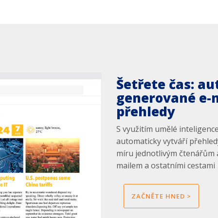
Šetřete čas: a
generované e-
přehledy
S využitím umělé inteligen
automaticky vytváří přehled
míru jednotlivým čtenářům a
mailem a ostatními cestami
ZAČNĚTE HNED >