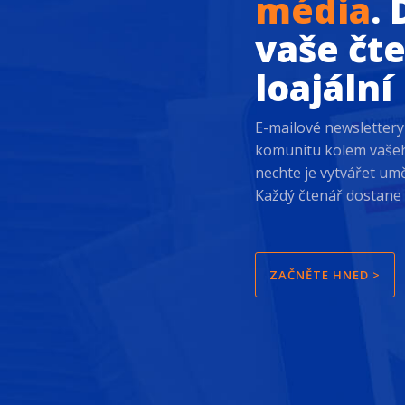
média
.
vaše čt
loajální
E-mailové newsletter
komunitu kolem vašeh
nechte je vytvářet um
Každý čtenář dostane s
ZAČNĚTE HNED >