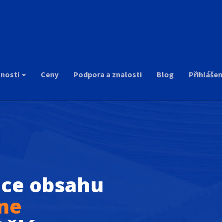
r
tnosti
Ceny
Podpora a znalosti
Blog
Přihlášen
ce obsahu
ine