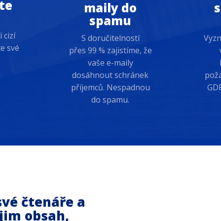
te
maily do
s
spamu
 cizí
S doručitelností
Vyzn
te své
přes 99 % zajistíme, že
vaše e-maily
dosáhnout schránek
poža
příjemců. Nespadnou
GDP
do spamu.
své čtenáře a
jim obsah,