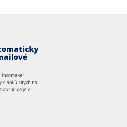
utomaticky
mailové
ce Incomaker
y článků šitých na
 doručuje je e-