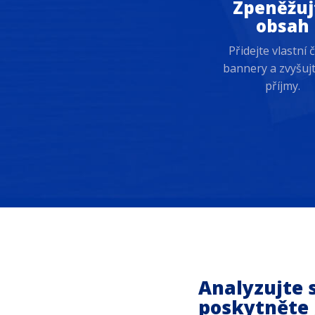
Zpeněžuj
obsah
Přidejte vlastní či
bannery a zvyšuj
příjmy.
Analyzujte 
poskytněte 