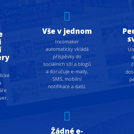
Vše v jednom
Pe
e
s
i
Incomaker
í
automaticky vkládá
Um
ery
příspěvky do
a
sociálních sítí a blogů
č
y
a doručuje e-maily,
dos
dické
SMS, mobilní
p
a
notifikace a další.
áře
ver.
Žádné e-