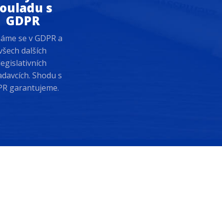
ouladu s
GDPR
áme se v GDPR a
všech dalších
legislativních
davcích. Shodu s
R garantujeme.