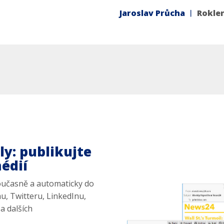
Jaroslav Průcha ︱
Rokle
ly: publikujte
édií
oučasně a automaticky do
, Twitteru, LinkedInu,
a dalších