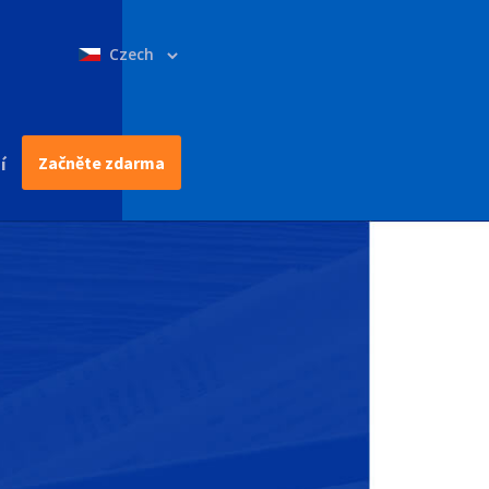
Select
your
language
Začněte zdarma
í