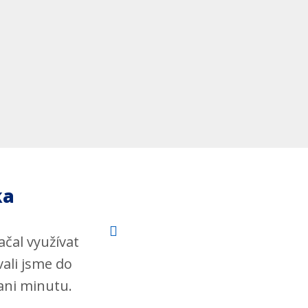
ka
ačal využívat
ali jsme do
ani minutu.