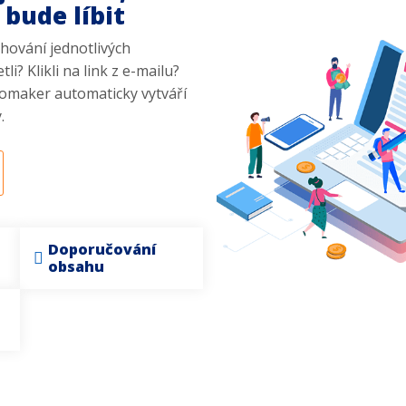
 bude líbit
hování jednotlivých
li? Klikli na link z e-mailu?
comaker automaticky vytváří
.
Doporučování
obsahu