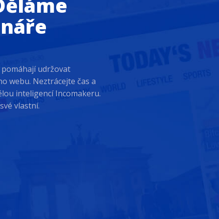
 Děláme
enáře
y pomáhají udržovat
o webu. Neztrácejte čas a
ělou inteligencí Incomakeru.
vé vlastní.