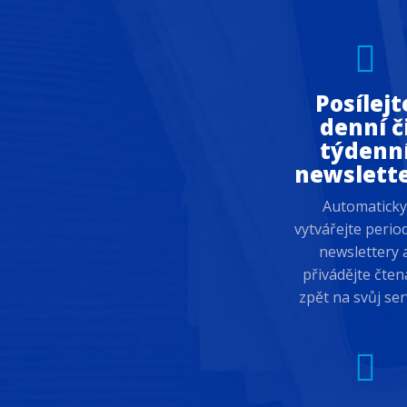
Posílejt
denní č
týdenn
newslett
Automatick
vytvářejte perio
newslettery 
přivádějte čten
zpět na svůj ser