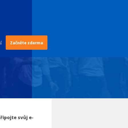
Začněte zdarma
í
řipojte svůj e-