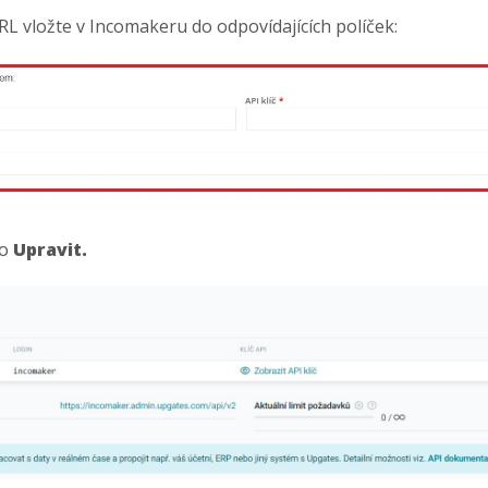
URL vložte v Incomakeru do odpovídajících políček:
ko
Upravit.