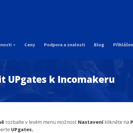
r
tnosti
Ceny
Podpora a znalosti
Blog
Přihlášen
jit UPgates k Incomakeru
ně
rozbalte v levém menu možnost
Nastavení
klikněte na
P
berte
UPgates.