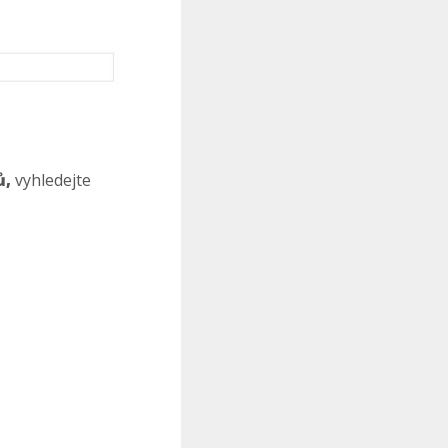
ů,
vyhledejte