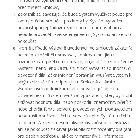
softwarová vybavení třetích stran, pokud jsou tato
předmětem Smlouvy.
Zákazník se zavazuje, že bude Systém využívat pouze pro
svou potřebu pro účel, pro který byl Systém vytvořen,
nezpřístupní jej žádným způsobem třetím osobám a
nebude provádět reverse engineering Systému ani se o to
pokoušet.
Kromě případů výslovně uvedených ve Smlouvě Zákazník
nesmí pozměnit či upravovat, kopírovat ani jinak
rozmnožovat jakékoli informace, originál či rozmnoženiny
Systému nebo jeho části, ani z nich vytvářet souborná, či
odvozená díla. Zákazník není oprávněn využívat Systém k
jakýmkoliv účelům odporujícím Smlouvě a těmto
Všeobecným podmínkám nebo právním předpisům.
Uživatel nesmí Systém využívat způsobem, který by mohl
snižovat hodnotu díla, nebo poškodit, znemožnit, přetížit
nebo zhoršit funkci serverů provozovaných Dodavatelem
nebo rušit používání těchto serverů nebo Systému třetími
osobami. Zákazník nesmí jakýmkoliv způsobem získávat
ani se pokoušet získávat jakékoliv rozmnoženiny díla (ani
pro osobní potřebu), jakékoliv materiály či informace