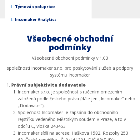
Neziskové organizace
Týmová spolupráce
Incomaker Analytics
Všeobecné obchodní
podmínky
Všeobecné obchodní podmínky v 1.03
společnosti Incomaker s.r.o. pro poskytování služeb a podpory
systému Incomaker
Právní subjektivita dodavatele
Incomaker s.r.o. je společnost s ručením omezením
založená podle českého práva (dále jen „Incomaker“ nebo
„Dodavatel“).
Společnost Incomaker je zapsána do obchodního
rejstříku vedeného Městským soudem v Praze, a to v
oddílu C, vložka 243453.
Incomaker sídlí na adrese: Haškova 1582, Roztoky 253
63, Česká republika, IČ: 04161301, DIČ (VAT ID):