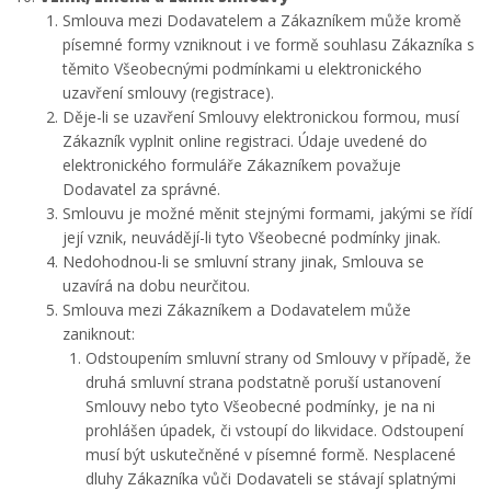
Smlouva mezi Dodavatelem a Zákazníkem může kromě
písemné formy vzniknout i ve formě souhlasu Zákazníka s
těmito Všeobecnými podmínkami u elektronického
uzavření smlouvy (registrace).
Děje-li se uzavření Smlouvy elektronickou formou, musí
Zákazník vyplnit online registraci. Údaje uvedené do
elektronického formuláře Zákazníkem považuje
Dodavatel za správné.
Smlouvu je možné měnit stejnými formami, jakými se řídí
její vznik, neuvádějí-li tyto Všeobecné podmínky jinak.
Nedohodnou-li se smluvní strany jinak, Smlouva se
uzavírá na dobu neurčitou.
Smlouva mezi Zákazníkem a Dodavatelem může
zaniknout:
Odstoupením smluvní strany od Smlouvy v případě, že
druhá smluvní strana podstatně poruší ustanovení
Smlouvy nebo tyto Všeobecné podmínky, je na ni
prohlášen úpadek, či vstoupí do likvidace. Odstoupení
musí být uskutečněné v písemné formě. Nesplacené
dluhy Zákazníka vůči Dodavateli se stávají splatnými