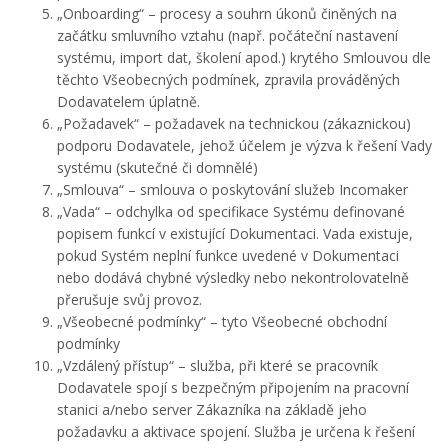
„Onboarding“ – procesy a souhrn úkonů činěných na
začátku smluvního vztahu (např. počáteční nastavení
systému, import dat, školení apod.) krytého Smlouvou dle
těchto Všeobecných podmínek, zpravila prováděných
Dodavatelem úplatně.
„Požadavek“ – požadavek na technickou (zákaznickou)
podporu Dodavatele, jehož účelem je výzva k řešení Vady
systému (skutečné či domnělé)
„Smlouva“ – smlouva o poskytování služeb Incomaker
„Vada“ – odchylka od specifikace Systému definované
popisem funkcí v existující Dokumentaci. Vada existuje,
pokud Systém neplní funkce uvedené v Dokumentaci
nebo dodává chybné výsledky nebo nekontrolovatelně
přerušuje svůj provoz.
„Všeobecné podmínky“ – tyto Všeobecné obchodní
podmínky
„Vzdálený přístup“ – služba, při které se pracovník
Dodavatele spojí s bezpečným připojením na pracovní
stanici a/nebo server Zákazníka na základě jeho
požadavku a aktivace spojení. Služba je určena k řešení