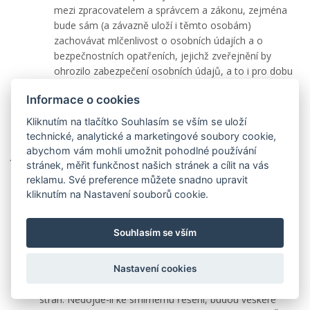
mezi zpracovatelem a správcem a zákonu, zejména
bude sám (a závazně uloží i těmto osobám)
zachovávat mlčenlivost o osobních údajích a o
bezpečnostních opatřeních, jejichž zveřejnění by
ohrozilo zabezpečení osobních údajů, a to i pro dobu
po skončení zaměstnání nebo příslušných prací,
Informace o cookies
Smluvní strany v rámci svých nejlepších znalostí
vynaloží veškeré úsilí, aby byla s ohledem na okolnosti
Kliknutím na tlačítko Souhlasím se vším se uloží
zajištěna bezpečnost osobních dat i jakýmikoliv jinými
technické, analytické a marketingové soubory cookie,
způsoby, než které jsou zde výslovně vyjmenovány.
abychom vám mohli umožnit pohodlné používání
Rozhodné právo a řešení sporů
stránek, měřit funkčnost našich stránek a cílit na vás
Tyto Všeobecné podmínky i Smlouva se řídí právem
reklamu. Své preference můžete snadno upravit
České republiky s vyloučením kolizních norem, které by
kliknutím na Nastavení souborů cookie.
odkazovaly na užití cizího práva.
V případě jakéhokoli sporu mezi smluvními stranami
Souhlasím se vším
vzniklého v souvislosti s těmito Všeobecnými podmínkami
a Smlouvou se smluvní strany zavazují vynaložit nejvyšší
možné úsilí, které lze po nich spravedlivě požadovat, k
Nastavení cookies
dosažení smírného řešení na základě dohody smluvních
stran. Nedojde-li ke smírnému řešení, budou veškeré