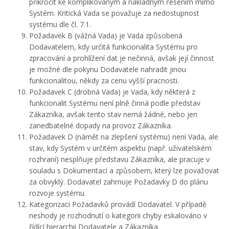
přikročit ke komplikovaným a nákladným řešením mimo
Systém. Kritická Vada se považuje za nedostupnost
systému dle čl. 7.1.
Požadavek B (vážná Vada) je Vada způsobená
Dodavatelem, kdy určitá funkcionalita Systému pro
zpracování a prohlížení dat je nečinná, avšak její činnost
je možné dle pokynu Dodavatele nahradit jinou
funkcionalitou, někdy za cenu vyšší pracnosti.
Požadavek C (drobná Vada) je Vada, kdy některá z
funkcionalit Systému není plně činná podle představ
Zákazníka, avšak tento stav nemá žádné, nebo jen
zanedbatelné dopady na provoz Zákazníka.
Požadavek D (námět na zlepšení systému) není Vada, ale
stav, kdy Systém v určitém aspektu (např. uživatelském
rozhraní) nesplňuje představu Zákazníka, ale pracuje v
souladu s Dokumentací a způsobem, který lze považovat
za obvyklý. Dodavatel zahrnuje Požadavky D do plánu
rozvoje systému.
Kategorizaci Požadavků provádí Dodavatel. V případě
neshody je rozhodnutí o kategorii chyby eskalováno v
řídící hierarchii Dodavatele a Zákazníka.