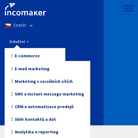
Přejít
k
Toggle
hlavnímu
menu
Select
obsahu
your
language
Incomaker
Odvětví
Vlastnosti
E-commerce
Ceny
Móda a oblečení
E-mail marketing
Podpora a znalosti
Elektronika
Marketing v sociálních sítích
Blog
Zdraví a krása
SMS a Instant message marketing
Přihlášení
Hračky
CRM a automatizace prodejů
Online media
Sběr kontaktů a dat
Začněte zdarma
Cestovky
Analytika a reporting