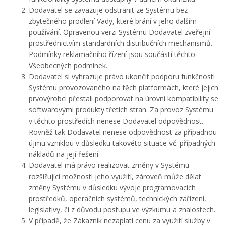
Dodavatel se zavazuje odstranit ze Systému bez
zbytečného prodlení Vady, které brání v jeho dalším
používání. Opravenou verzi Systému Dodavatel zveřejní
prostřednictvím standardních distribučních mechanismů.
Podmínky reklamačního řízení jsou součástí těchto
Všeobecných podmínek.
Dodavatel si vyhrazuje právo ukončit podporu funkčnosti
Systému provozovaného na těch platformách, které jejich
prvovýrobci přestali podporovat na úrovni kompatibility se
softwarovými produkty třetích stran. Za provoz Systému
v těchto prostředích nenese Dodavatel odpovědnost.
Rovněž tak Dodavatel nenese odpovědnost za případnou
újmu vzniklou v důsledku takovéto situace vč. případných
nákladů na její řešení.
Dodavatel má právo realizovat změny v Systému
rozšiřující možnosti jeho využití, zároveň může dělat
změny Systému v důsledku vývoje programovacích
prostředků, operačních systémů, technických zařízení,
legislativy, či z důvodu postupu ve výzkumu a znalostech.
V případě, že Zákazník nezaplatí cenu za využití služby v