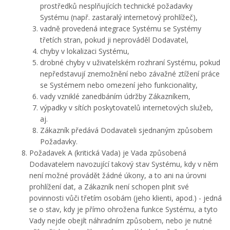
prostředků nesplňujících technické požadavky
Systému (např. zastaralý internetový prohlížeč),
vadně provedená integrace Systému se Systémy
třetích stran, pokud ji neprováděl Dodavatel,
chyby v lokalizaci Systému,
drobné chyby v uživatelském rozhraní Systému, pokud
nepředstavují znemožnění nebo závažné ztížení práce
se Systémem nebo omezení jeho funkcionality,
vady vzniklé zanedbáním údržby Zákazníkem,
výpadky v sítích poskytovatelů internetových služeb,
aj.
Zákazník předává Dodavateli sjednaným způsobem
Požadavky.
Požadavek A (kritická Vada) je Vada způsobená
Dodavatelem navozující takový stav Systému, kdy v něm
není možné provádět žádné úkony, a to ani na úrovni
prohlížení dat, a Zákazník není schopen plnit své
povinnosti vůči třetím osobám (jeho klienti, apod.) - jedná
se o stav, kdy je přímo ohrožena funkce Systému, a tyto
Vady nejde obejít náhradním způsobem, nebo je nutné