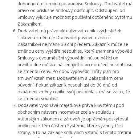
dohodnutém termínu po podpisu Smlouvy, Dodavatel má
právo od příslušné Smlouvy odstoupit. Odstoupení od
Smlouvy vylučuje možnost používání dotčeného Systému
Zákazníkem.
Dodavatel má právo aktualizovat ceník svých služeb.
Takovou změnu je Dodavatel povinen oznámit
Zákazníkovi nejméně 30 dní předem. Zákazník může se
změnou ceny vyjádřit nesouhlas, který znamená výpověď
Smlouvy s dvouměsíční výpovědní lhůtou běžící od
prvního dne měsíce následujícího po doručení nesouhlasu
se změnou ceny. Po dobu výpovědní lhůty platí pro
smluvní vztah mezi Dodavatelem a Zákazníkem cena
původní. Pokud zákazník nesouhlasí do 30 dnů od
oznámení změny ceníku svůj nesouhlas, má se za to, že
se změnou souhlasí.
Dodavatel vykonává majetková práva k Systému pod
obchodním názvem Incomaker zcela v souladu s
Autorským zákonem a zároveň je oprávněn poskytovat
podlicenci k těm částem Systému, které vyvinuly třetí
strany, a to na základě smluvních vztahů s těmito třetími