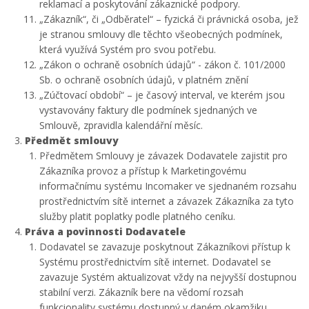
reklamací a poskytování zákaznické podpory.
„Zákazník“, či „Odběratel“ – fyzická či právnická osoba, jež
je stranou smlouvy dle těchto všeobecných podmínek,
která využívá Systém pro svou potřebu.
„Zákon o ochraně osobních údajů“ - zákon č. 101/2000
Sb. o ochraně osobních údajů, v platném znění
„Zúčtovací období“ – je časový interval, ve kterém jsou
vystavovány faktury dle podmínek sjednaných ve
Smlouvě, zpravidla kalendářní měsíc.
Předmět smlouvy
Předmětem Smlouvy je závazek Dodavatele zajistit pro
Zákazníka provoz a přístup k Marketingovému
informačnímu systému Incomaker ve sjednaném rozsahu
prostřednictvím sítě internet a závazek Zákazníka za tyto
služby platit poplatky podle platného ceníku.
Práva a povinnosti Dodavatele
Dodavatel se zavazuje poskytnout Zákazníkovi přístup k
Systému prostřednictvím sítě internet. Dodavatel se
zavazuje Systém aktualizovat vždy na nejvyšší dostupnou
stabilní verzi. Zákazník bere na vědomí rozsah
funkcionality systému dostupný v daném okamžiku.