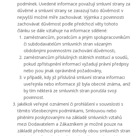
podmínek. Uvedené informace považují smluvní strany za
důvěrné a smluvní strany se zavazují tuto důvěrnost v
nejvyšší možné míře zachovávat. Výjimka z povinnosti
zachovávat důvěrnost podle předchozí věty tohoto
článku se dále vztahuje na informace sdělené:
zaměstnancům, poradcům a jiným spolupracovníkům
či subdodavatelům smluvních stran vázaným
obdobnými povinnostmi zachování důvěrnosti,
zaměstnancům příslušných státních institucí a soudů,
pokud zpřístupnění informací vyžadují právní předpisy
nebo jsou jinak oprávněně požadovány,
v případě, kdy již příslušná smluvní strana informaci
uveřejnila nebo informace již byla obecně známa, aniž
by tím některá ze smluvních stran porušila svoji
povinnost.
Jakékoli veřejné oznámení či prohlášení v souvislosti s
těmito Všeobecnými podmínkami, Smlouvou nebo
plněními poskytovanými na základě smluvních vztahů
mezi Dodavatelem a Zákazníkem je možné pouze na
základě předchozí písemné dohody obou smluvních stran