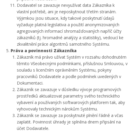
Dodavatel se zavazuje nevyužívat data Zákazníka k
vlastní potřebě, ani je neposkytnout třetím stranám.
Výjimkou jsou situace, kdy takové poskytnutí údajů
vyžaduje platná legislativa a použití anonymizovaných
agregovaných informací shromažďovaných napříč účty
zákazníků (tj. hromadné analýzy a statistiky), vedoucí ke
zkvalitnění práce algoritmů samotného Systému.
Práva a povinnosti Zákazníka
Zákazník má právo užívat Systém v rozsahu dohodnutém
těmito Všeobecnými podmínkami, příslušnou Smlouvou, v
souladu s licenčním oprávněním Systému, pokyny
pracovníků Dodavatele a podle podmínek uvedených v
Dokumentaci.
Zákazník se zavazuje v důsledku vývoje programových
prostředků aktualizovat parametry svého technického
vybavení a používaných softwarových platforem tak, aby
vyhovovaly technickým nárokům Systému.
Zákazník se zavazuje za poskytnuté plnění řádně a včas
zaplatit. Povinnost úhrady je splněna dnem připsání na
účet Dodavatele.