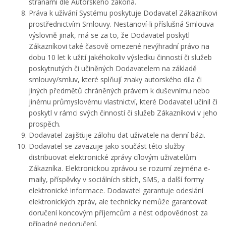
stranami dle Autorského zákona.
Práva k užívání Systému poskytuje Dodavatel Zákazníkovi
prostřednictvím Smlouvy. Nestanoví-li příslušná Smlouva
výslovně jinak, má se za to, že Dodavatel poskytl
Zákazníkovi také časově omezené nevýhradní právo na
dobu 10 let k užití jakéhokoliv výsledku činností či služeb
poskytnutých či učiněných Dodavatelem na základě
smlouvy/smluv, které splňují znaky autorského díla či
jiných předmětů chráněných právem k duševnímu nebo
jinému průmyslovému vlastnictví, které Dodavatel učinil či
poskytl v rámci svých činností či služeb Zákazníkovi v jeho
prospěch.
Dodavatel zajišťuje zálohu dat uživatele na denní bázi.
Dodavatel se zavazuje jako součást této služby
distribuovat elektronické zprávy cílovým uživatelům
Zákazníka. Elektronickou zprávou se rozumí zejména e-
maily, příspěvky v sociálních sítích, SMS, a další formy
elektronické informace. Dodavatel garantuje odeslání
elektronických zpráv, ale technicky nemůže garantovat
doručení koncovým příjemcům a nést odpovědnost za
případné nedoručení.