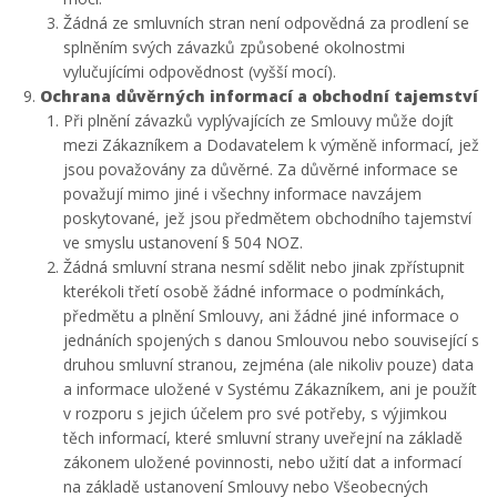
Žádná ze smluvních stran není odpovědná za prodlení se
splněním svých závazků způsobené okolnostmi
vylučujícími odpovědnost (vyšší mocí).
Ochrana důvěrných informací a obchodní tajemství
Při plnění závazků vyplývajících ze Smlouvy může dojít
mezi Zákazníkem a Dodavatelem k výměně informací, jež
jsou považovány za důvěrné. Za důvěrné informace se
považují mimo jiné i všechny informace navzájem
poskytované, jež jsou předmětem obchodního tajemství
ve smyslu ustanovení § 504 NOZ.
Žádná smluvní strana nesmí sdělit nebo jinak zpřístupnit
kterékoli třetí osobě žádné informace o podmínkách,
předmětu a plnění Smlouvy, ani žádné jiné informace o
jednáních spojených s danou Smlouvou nebo související s
druhou smluvní stranou, zejména (ale nikoliv pouze) data
a informace uložené v Systému Zákazníkem, ani je použít
v rozporu s jejich účelem pro své potřeby, s výjimkou
těch informací, které smluvní strany uveřejní na základě
zákonem uložené povinnosti, nebo užití dat a informací
na základě ustanovení Smlouvy nebo Všeobecných