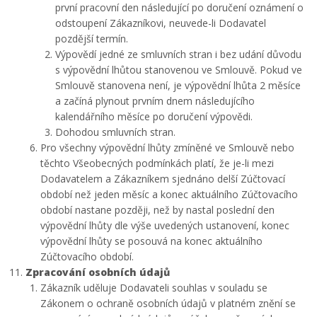
první pracovní den následující po doručení oznámení o
odstoupení Zákazníkovi, neuvede-li Dodavatel
pozdější termín.
Výpovědí jedné ze smluvních stran i bez udání důvodu
s výpovědní lhůtou stanovenou ve Smlouvě. Pokud ve
Smlouvě stanovena není, je výpovědní lhůta 2 měsíce
a začíná plynout prvním dnem následujícího
kalendářního měsíce po doručení výpovědi.
Dohodou smluvních stran.
Pro všechny výpovědní lhůty zmíněné ve Smlouvě nebo
těchto Všeobecných podmínkách platí, že je-li mezi
Dodavatelem a Zákazníkem sjednáno delší Zúčtovací
období než jeden měsíc a konec aktuálního Zúčtovacího
období nastane později, než by nastal poslední den
výpovědní lhůty dle výše uvedených ustanovení, konec
výpovědní lhůty se posouvá na konec aktuálního
Zúčtovacího období.
Zpracování osobních údajů
Zákazník uděluje Dodavateli souhlas v souladu se
Zákonem o ochraně osobních údajů v platném znění se