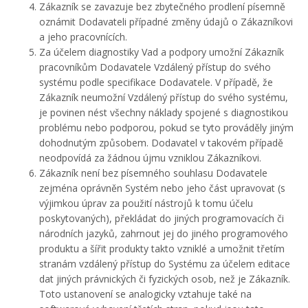
Zákazník se zavazuje bez zbytečného prodlení písemně
oznámit Dodavateli případné změny údajů o Zákazníkovi
a jeho pracovnících.
Za účelem diagnostiky Vad a podpory umožní Zákazník
pracovníkům Dodavatele Vzdálený přístup do svého
systému podle specifikace Dodavatele. V případě, že
Zákazník neumožní Vzdálený přístup do svého systému,
je povinen nést všechny náklady spojené s diagnostikou
problému nebo podporou, pokud se tyto prováděly jiným
dohodnutým způsobem. Dodavatel v takovém případě
neodpovídá za žádnou újmu vzniklou Zákazníkovi.
Zákazník není bez písemného souhlasu Dodavatele
zejména oprávněn Systém nebo jeho část upravovat (s
výjimkou úprav za použití nástrojů k tomu účelu
poskytovaných), překládat do jiných programovacích či
národních jazyků, zahrnout jej do jiného programového
produktu a šířit produkty takto vzniklé a umožnit třetím
stranám vzdálený přístup do Systému za účelem editace
dat jiných právnických či fyzických osob, než je Zákazník.
Toto ustanovení se analogicky vztahuje také na