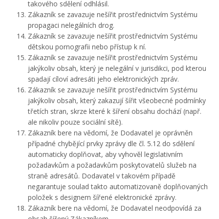
takového sdělení odhlásil.
Zákazník se zavazuje nešířit prostřednictvím Systému
propagaci nelegálních drog.
Zákazník se zavazuje nešířit prostřednictvím Systému
dětskou pornografii nebo přístup k ní.
Zákazník se zavazuje nešířit prostřednictvím Systému
jakýkoliv obsah, který je nelegální v jurisdikci, pod kterou
spadají cíloví adresáti jeho elektronických zpráv.
Zákazník se zavazuje nešířit prostřednictvím Systému
jakýkoliv obsah, který zakazují šířit všeobecné podmínky
třetích stran, skrze které k šíření obsahu dochází (např.
ale nikoliv pouze sociální sítě).
Zákazník bere na vědomí, že Dodavatel je oprávněn
případné chybějící prvky zprávy dle čl. 5.12 do sdělení
automaticky doplňovat, aby vyhověl legislativním
požadavkům a požadavkům poskytovatelů služeb na
straně adresátů. Dodavatel v takovém případě
negarantuje soulad takto automatizovaně doplňovaných
položek s designem šířené elektronické zprávy.
Zákazník bere na vědomí, že Dodavatel neodpovídá za
obsah šířený Zákazníkem.