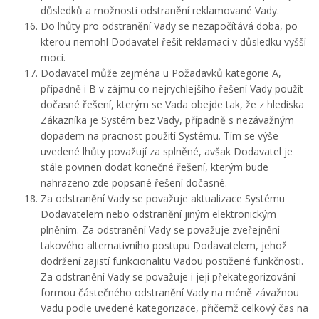
důsledků a možnosti odstranění reklamované Vady.
Do lhůty pro odstranění Vady se nezapočítává doba, po
kterou nemohl Dodavatel řešit reklamaci v důsledku vyšší
moci.
Dodavatel může zejména u Požadavků kategorie A,
případně i B v zájmu co nejrychlejšího řešení Vady použít
dočasné řešení, kterým se Vada obejde tak, že z hlediska
Zákazníka je Systém bez Vady, případně s nezávažným
dopadem na pracnost použití Systému. Tím se výše
uvedené lhůty považují za splněné, avšak Dodavatel je
stále povinen dodat konečné řešení, kterým bude
nahrazeno zde popsané řešení dočasné.
Za odstranění Vady se považuje aktualizace Systému
Dodavatelem nebo odstranění jiným elektronickým
plněním. Za odstranění Vady se považuje zveřejnění
takového alternativního postupu Dodavatelem, jehož
dodržení zajistí funkcionalitu Vadou postižené funkčnosti.
Za odstranění Vady se považuje i její překategorizování
formou částečného odstranění Vady na méně závažnou
Vadu podle uvedené kategorizace, přičemž celkový čas na