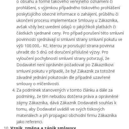
o obsahu a formě takového veřejného oznámení či
prohlášení, s výjimkou případného tiskového prohlášení
poskytujícího obecné informace o zahájení, průběhu či
ukončení procesu implementace Smlouvy u Zákazníka,
avšak vždy bez uvedení údajů o jakýchkoli platbách či
částkách sjednané ceny. Pro případ porušení této smluvní
povinnosti sjednávají si smluvní strany smluvní pokutu ve
výši 100.000,- Kč, kterou je porušující strana povinna
uhradit do 5 dnů od doručení příslušné výzvy. Pro
vyloučení pochybností smluvní strany potvrzují, že
Dodavatel není oprávněn požadovat po Zákazníkovi
smluvní pokutu v případě, že byl Zákazník za totožné
závadné jednání pokutován dle případně uzavřené
smlouvy o mlčenlivosti.
Za podmínek stanovených v tomto článku a dále za
podmínky, že tím nebudou dotčena práva a oprávněné
zájmy Zákazníka, dává Zákazník Dodavateli souhlas k
tomu, aby Dodavatel uváděl ve svých tiskových
materiálech a při propagaci obchodní firmu Zákazníka
jako referenci.
Vznik, změna a zánik smlouvy