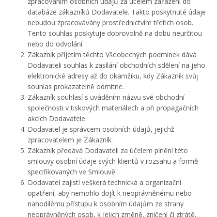
zpracováním osobních údajů za účelem zařazení do
databáze zákazníků Dodavatele. Takto poskytnuté údaje
nebudou zpracovávány prostřednictvím třetích osob.
Tento souhlas poskytuje dobrovolně na dobu neurčitou
nebo do odvolání.
Zákazník přijetím těchto Všeobecných podmínek dává
Dodavateli souhlas k zasílání obchodních sdělení na jeho
elektronické adresy až do okamžiku, kdy Zákazník svůj
souhlas prokazatelně odmítne.
Zákazník souhlasí s uváděním názvu své obchodní
společnosti v tiskových materiálech a při propagačních
akcích Dodavatele.
Dodavatel je správcem osobních údajů, jejichž
zpracovatelem je Zákazník.
Zákazník předává Dodavateli za účelem plnění této
smlouvy osobní údaje svých klientů v rozsahu a formě
specifikovaných ve Smlouvě.
Dodavatel zajistí veškerá technická a organizační
opatření, aby nemohlo dojít k neoprávněnému nebo
nahodilému přístupu k osobním údajům ze strany
neoprávněných osob, k jejich změně, zničení či ztrátě,