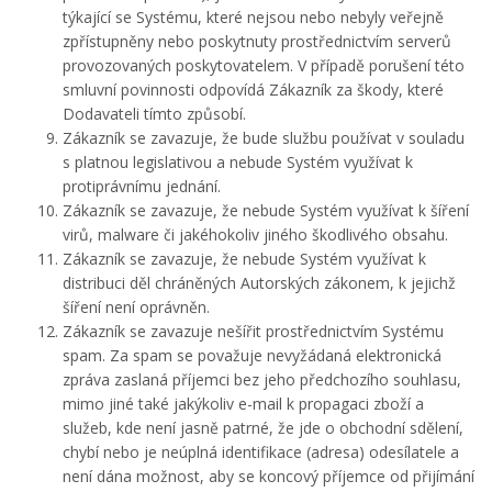
týkající se Systému, které nejsou nebo nebyly veřejně
zpřístupněny nebo poskytnuty prostřednictvím serverů
provozovaných poskytovatelem. V případě porušení této
smluvní povinnosti odpovídá Zákazník za škody, které
Dodavateli tímto způsobí.
Zákazník se zavazuje, že bude službu používat v souladu
s platnou legislativou a nebude Systém využívat k
protiprávnímu jednání.
Zákazník se zavazuje, že nebude Systém využívat k šíření
virů, malware či jakéhokoliv jiného škodlivého obsahu.
Zákazník se zavazuje, že nebude Systém využívat k
distribuci děl chráněných Autorských zákonem, k jejichž
šíření není oprávněn.
Zákazník se zavazuje nešířit prostřednictvím Systému
spam. Za spam se považuje nevyžádaná elektronická
zpráva zaslaná příjemci bez jeho předchozího souhlasu,
mimo jiné také jakýkoliv e-mail k propagaci zboží a
služeb, kde není jasně patrné, že jde o obchodní sdělení,
chybí nebo je neúplná identifikace (adresa) odesílatele a
není dána možnost, aby se koncový příjemce od přijímání