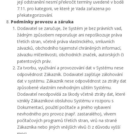
její odstranění nesmí překročit termíny uvedené v bodě
7.11. pro kategorii, ve které je Vada zařazena po
překategorizování.
Podmínky provozu a záruka
Dodavatel se zaručuje, že Systém je bez právních vad,
žádným způsobem neporušuje ani nepoškozuje práva
třetích stran, včetně práva vlastnického, smluvních
závazků, obchodního tajemství chráněných informací,
závazku mlčenlivosti, obchodních značek, autorských či
patentových práv.
Za tvorbu, využívání a provozování dat v Systému nese
odpovědnost Zákazník. Dodavatel zajišťuje zálohování
dat v systému. Zákazník nese odpovědnost za ztráty dat
způsobené vlastním nevhodným užitím Systému.
Dodavatel neodpovídá za škody včetně ztráty dat, které
vznikly Zákazníkovi obsluhou Systému v rozporu s
Dokumentací, použití počítače a jiného vybavení
nevhodného pro provoz (např. zastaralého), vlivem
počítačových programů třetích stran, virů na straně
Zákazníka nebo jiných vnějších vlivů či z důvodu vyšší
moci.