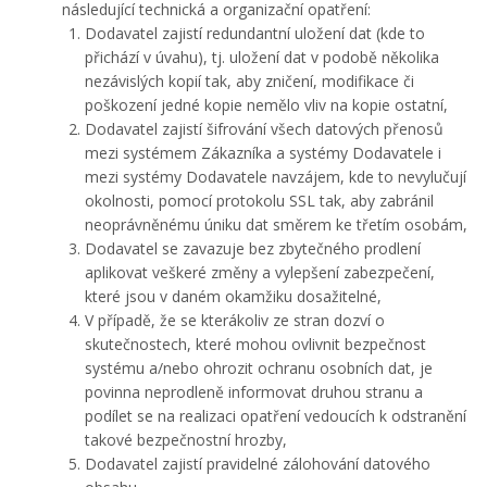
následující technická a organizační opatření:
Dodavatel zajistí redundantní uložení dat (kde to
přichází v úvahu), tj. uložení dat v podobě několika
nezávislých kopií tak, aby zničení, modifikace či
poškození jedné kopie nemělo vliv na kopie ostatní,
Dodavatel zajistí šifrování všech datových přenosů
mezi systémem Zákazníka a systémy Dodavatele i
mezi systémy Dodavatele navzájem, kde to nevylučují
okolnosti, pomocí protokolu SSL tak, aby zabránil
neoprávněnému úniku dat směrem ke třetím osobám,
Dodavatel se zavazuje bez zbytečného prodlení
aplikovat veškeré změny a vylepšení zabezpečení,
které jsou v daném okamžiku dosažitelné,
V případě, že se kterákoliv ze stran dozví o
skutečnostech, které mohou ovlivnit bezpečnost
systému a/nebo ohrozit ochranu osobních dat, je
povinna neprodleně informovat druhou stranu a
podílet se na realizaci opatření vedoucích k odstranění
takové bezpečnostní hrozby,
Dodavatel zajistí pravidelné zálohování datového