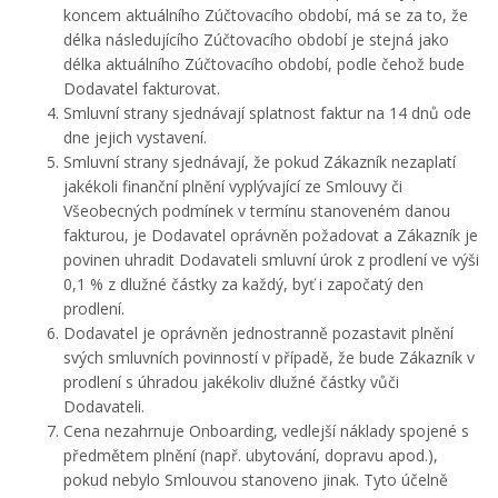
koncem aktuálního Zúčtovacího období, má se za to, že
délka následujícího Zúčtovacího období je stejná jako
délka aktuálního Zúčtovacího období, podle čehož bude
Dodavatel fakturovat.
Smluvní strany sjednávají splatnost faktur na 14 dnů ode
dne jejich vystavení.
Smluvní strany sjednávají, že pokud Zákazník nezaplatí
jakékoli finanční plnění vyplývající ze Smlouvy či
Všeobecných podmínek v termínu stanoveném danou
fakturou, je Dodavatel oprávněn požadovat a Zákazník je
povinen uhradit Dodavateli smluvní úrok z prodlení ve výši
0,1 % z dlužné částky za každý, byť i započatý den
prodlení.
Dodavatel je oprávněn jednostranně pozastavit plnění
svých smluvních povinností v případě, že bude Zákazník v
prodlení s úhradou jakékoliv dlužné částky vůči
Dodavateli.
Cena nezahrnuje Onboarding, vedlejší náklady spojené s
předmětem plnění (např. ubytování, dopravu apod.),
pokud nebylo Smlouvou stanoveno jinak. Tyto účelně