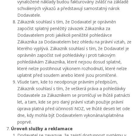
vynaložené náklady budou fakturovány zvlášť na základě
schválených výkazů a představují samostatný nárok
Dodavatele.
Zákazník souhlasí s tím, že Dodavatel je oprávněn
započíst splatný peněžitý závazek Zákazníka za
Dodavatelem proti jakékoli peněžité pohledávce
Zákazníka za Dodavatelem bez ohledu na právní vztah, ze
kterého vyplývá. Zákazník souhlasí s tím, že Dodavatel je
oprávněn započíst své pohledávky i proti takovým
pohledávkám Zákazníka, které nejsou dosud splatné,
které nelze postihnout výkonem rozhodnutí, které nelze
uplatnit před soudem anebo které jsou promlčené.
Všude tam, kde to neodporuje právním předpisům,
Zákazník souhlasí s tím, že veškerá práva a pohledávky
Dodavatele za Zákazníkem se promlčují ve lhůtě patnácti
let, a tam, kde se pro daný právní vztah použije právní
úprava platná před účinností NOZ, ve lhůtě deseti let ode
dne, kdy mohla být Dodavatelem vykonána/uplatněna
poprvé.
Úroveň služby a reklamace
Dodavatel se zavazuje, že zajistí dostupnost systému v