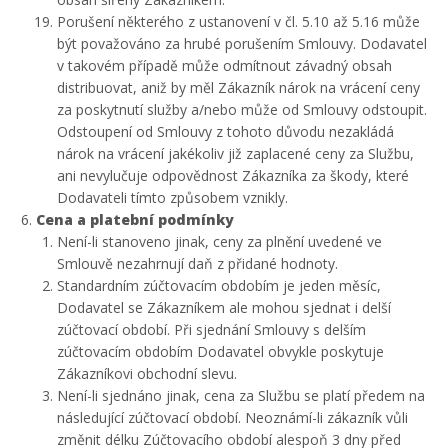
Porušení některého z ustanovení v čl. 5.10 až 5.16 může
být považováno za hrubé porušením Smlouvy. Dodavatel
v takovém případě může odmítnout závadný obsah
distribuovat, aniž by měl Zákazník nárok na vrácení ceny
za poskytnutí služby a/nebo může od Smlouvy odstoupit.
Odstoupení od Smlouvy z tohoto důvodu nezakládá
nárok na vrácení jakékoliv již zaplacené ceny za Službu,
ani nevylučuje odpovědnost Zákazníka za škody, které
Dodavateli tímto způsobem vznikly.
Cena a platební podmínky
Není-li stanoveno jinak, ceny za plnění uvedené ve
Smlouvě nezahrnují daň z přidané hodnoty.
Standardním zúčtovacím obdobím je jeden měsíc,
Dodavatel se Zákazníkem ale mohou sjednat i delší
zúčtovací období. Při sjednání Smlouvy s delším
zúčtovacím obdobím Dodavatel obvykle poskytuje
Zákazníkovi obchodní slevu.
Není-li sjednáno jinak, cena za Službu se platí předem na
následující zúčtovací období. Neoznámí-li zákazník vůli
změnit délku Zúčtovacího období alespoň 3 dny před