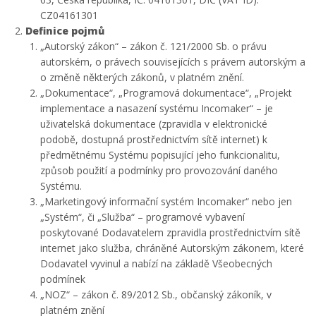
CZ04161301
Definice pojmů
„Autorský zákon“ – zákon č. 121/2000 Sb. o právu
autorském, o právech souvisejících s právem autorským a
o změně některých zákonů, v platném znění.
„Dokumentace“, „Programová dokumentace“, „Projekt
implementace a nasazení systému Incomaker“ – je
uživatelská dokumentace (zpravidla v elektronické
podobě, dostupná prostřednictvím sítě internet) k
předmětnému Systému popisující jeho funkcionalitu,
způsob použití a podmínky pro provozování daného
Systému.
„Marketingový informační systém Incomaker“ nebo jen
„Systém“, či „Služba“ – programové vybavení
poskytované Dodavatelem zpravidla prostřednictvím sítě
internet jako služba, chráněné Autorským zákonem, které
Dodavatel vyvinul a nabízí na základě Všeobecných
podmínek
„NOZ“ – zákon č. 89/2012 Sb., občanský zákoník, v
platném znění