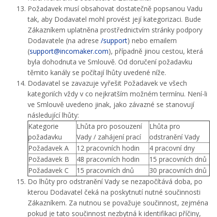
Požadavek musí obsahovat dostatečně popsanou Vadu
tak, aby Dodavatel mohl provést její kategorizaci. Bude
Zákazníkem uplatněna prostřednictvím stránky podpory
Dodavatele (na adrese
/support
) nebo emailem
(
support@incomaker.com
), případně jinou cestou, která
byla dohodnuta ve Smlouvě. Od doručení požadavku
těmito kanály se počítají lhůty uvedené níže.
Dodavatel se zavazuje vyřešit Požadavek ve všech
kategoriích vždy v co nejkratším možném termínu. Není-li
ve Smlouvě uvedeno jinak, jako závazné se stanovují
následující lhůty:
Kategorie
Lhůta pro posouzení
Lhůta pro
požadavku
Vady / zahájení prací
odstranění Vady
Požadavek A
12 pracovních hodin
4 pracovní dny
Požadavek B
48 pracovních hodin
15 pracovních dnů
Požadavek C
15 pracovních dnů
30 pracovních dnů
Do lhůty pro odstranění Vady se nezapočítává doba, po
kterou Dodavatel čeká na poskytnutí nutné součinnosti
Zákazníkem. Za nutnou se považuje součinnost, zejména
pokud je tato součinnost nezbytná k identifikaci příčiny,