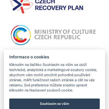
Incomaker připravuje projekt: Nový web Incomaker, jehož cílem je celkový
grafický redesign webu a zlepšení uživatelské zkušnosti. Tato operace je
Informace o cookies
podpořena z prostředků EU.
Kliknutím na tlačítko Souhlasím se vším se uloží
technické, analytické a marketingové soubory cookie,
abychom vám mohli umožnit pohodlné používání
stránek, měřit funkčnost našich stránek a cílit na vás
Tento projekt je financován se státní podporou Technologické agentury ČR a
reklamu. Své preference můžete snadno upravit
Ministerstva průmyslu a obchodu ČR v rámci Programu TREND.
kliknutím na Nastavení souborů cookie.
Souhlasím se vším