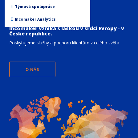
Neziskové organizace
Týmová spolupráce
Země
Incomaker Analytics
Incomaker vzniká s láskou v srdci Evropy - v
České republice.
Poskytujeme služby a podporu klientům z celého světa.
O NÁS