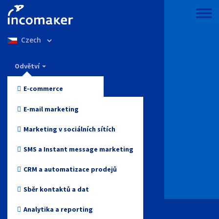
Přejít
k
Toggle
hlavnímu
menu
Select
obsahu
your
language
Incomaker
Odvětví
Vlastnosti
E-commerce
Ceny
Móda a oblečení
E-mail marketing
Podpora a znalosti
Elektronika
Marketing v sociálních sítích
Blog
Zdraví a krása
SMS a Instant message marketing
Přihlášení
Hračky
CRM a automatizace prodejů
Online media
Sběr kontaktů a dat
Začněte zdarma
Cestovky
Analytika a reporting