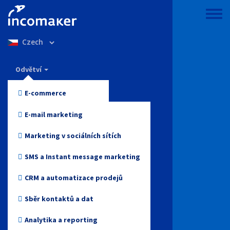
Přejít
k
Toggle
hlavnímu
menu
Select
obsahu
your
language
Incomaker
Odvětví
Vlastnosti
E-commerce
Ceny
Móda a oblečení
E-mail marketing
Podpora a znalosti
Elektronika
Marketing v sociálních sítích
Blog
Zdraví a krása
SMS a Instant message marketing
Přihlášení
Hračky
CRM a automatizace prodejů
Online media
Sběr kontaktů a dat
Začněte zdarma
Cestovky
Analytika a reporting