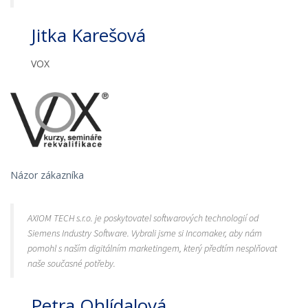
Jitka Karešová
VOX
Názor zákazníka
AXIOM TECH s.r.o. je poskytovatel softwarových technologií od
Siemens Industry Software. Vybrali jsme si Incomaker, aby nám
pomohl s naším digitálním marketingem, který předtím nesplňovat
naše současné potřeby.
Petra Ohlídalová