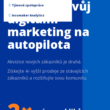
Přepněte svůj
Neziskové organizace
Týmová spolupráce
digitální
Incomaker Analytics
marketing na
autopilota
Akvizice nových zákazníků je drahá.
Získejte 4
vyšší prodeje ze stávajících
×​​​​​​​
zákazníků a rozšiřujte svou komunitu.