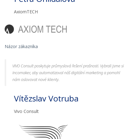
AxiomTECH
Názor zákazníka
VIVO Consult poskytuje průmyslová řešení prašnosti. Vybrali jsme si
Incomaker, aby automatizoval náš digitální marketing a pomohl
nám oslovovat nové klienty.
Vítězslav Votruba
Vivo Consult