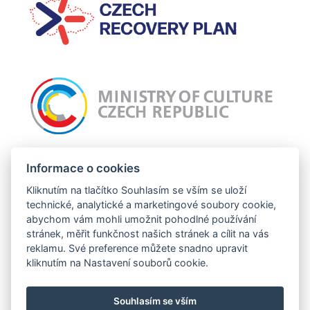
Incomaker připravuje projekt: Nový web Incomaker, jehož cílem je celkový
Informace o cookies
grafický redesign webu a zlepšení uživatelské zkušnosti. Tato operace je
podpořena z prostředků EU.
Kliknutím na tlačítko Souhlasím se vším se uloží
technické, analytické a marketingové soubory cookie,
abychom vám mohli umožnit pohodlné používání
stránek, měřit funkčnost našich stránek a cílit na vás
Tento projekt je financován se státní podporou Technologické agentury ČR a
reklamu. Své preference můžete snadno upravit
Ministerstva průmyslu a obchodu ČR v rámci Programu TREND.
kliknutím na Nastavení souborů cookie.
Souhlasím se vším