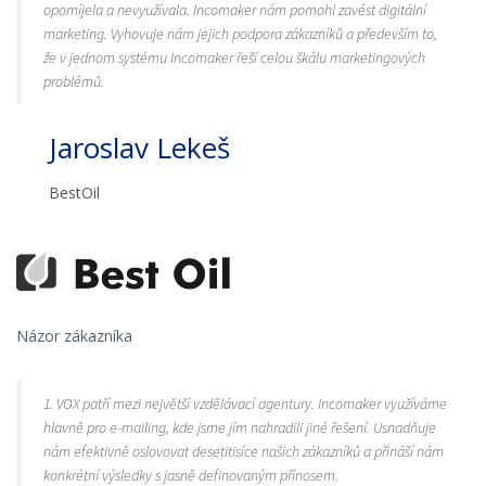
opomíjela a nevyužívala. Incomaker nám pomohl zavést digitální
marketing. Vyhovuje nám jejich podpora zákazníků a především to,
že v jednom systému Incomaker řeší celou škálu marketingových
problémů.
Jaroslav Lekeš
BestOil
Názor zákazníka
1. VOX patří mezi největší vzdělávací agentury. Incomaker využíváme
hlavně pro e-mailing, kde jsme jím nahradili jiné řešení. Usnadňuje
nám efektivně oslovovat desetitisíce našich zákazníků a přináší nám
konkrétní výsledky s jasně definovaným přínosem.