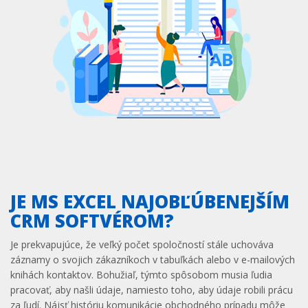
JE MS EXCEL NAJOBĽÚBENEJŠÍM
CRM SOFTVÉROM?
Je prekvapujúce, že veľký počet spoločností stále uchováva
záznamy o svojich zákazníkoch v tabuľkách alebo v e-mailových
knihách kontaktov. Bohužiaľ, týmto spôsobom musia ľudia
pracovať, aby našli údaje, namiesto toho, aby údaje robili prácu
za ľudí. Nájsť históriu komunikácie obchodného prípadu môže