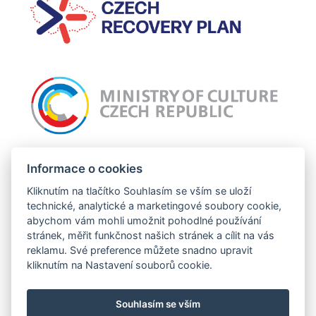
Incomaker připravuje projekt: Nový web Incomaker, jehož cílem je celkový
Informace o cookies
grafický redesign webu a zlepšení uživatelské zkušnosti. Tato operace je
podpořena z prostředků EU.
Kliknutím na tlačítko Souhlasím se vším se uloží
technické, analytické a marketingové soubory cookie,
abychom vám mohli umožnit pohodlné používání
stránek, měřit funkčnost našich stránek a cílit na vás
Tento projekt je financován se státní podporou Technologické agentury ČR a
reklamu. Své preference můžete snadno upravit
Ministerstva průmyslu a obchodu ČR v rámci Programu TREND.
kliknutím na Nastavení souborů cookie.
Souhlasím se vším