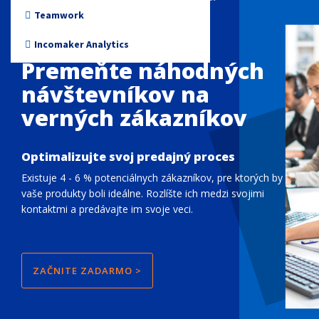
Non-profit
Teamwork
automatizácia predaja
Incomaker Analytics
Premeňte náhodných
návštevníkov na
verných zákazníkov
Optimalizujte svoj predajný proces
Existuje 4 - 6 % potenciálnych zákazníkov, pre ktorých by
vaše produkty boli ideálne. Rozlíšte ich medzi svojimi
kontaktmi a predávajte im svoje veci.
ZAČNITE ZADARMO >