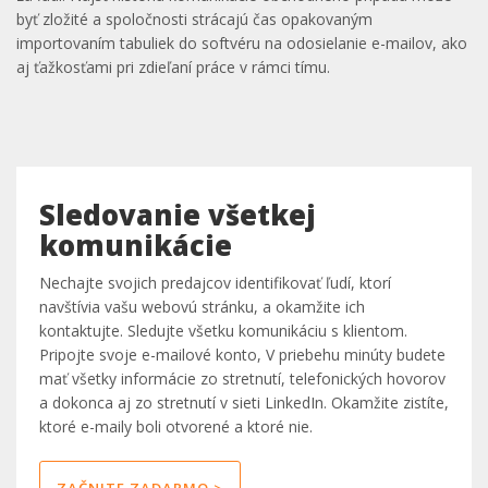
byť zložité a spoločnosti strácajú čas opakovaným
importovaním tabuliek do softvéru na odosielanie e-mailov, ako
aj ťažkosťami pri zdieľaní práce v rámci tímu.
Sledovanie všetkej
komunikácie
Nechajte svojich predajcov identifikovať ľudí, ktorí
navštívia vašu webovú stránku, a okamžite ich
kontaktujte. Sledujte všetku komunikáciu s klientom.
Pripojte svoje e-mailové konto, V priebehu minúty budete
mať všetky informácie zo stretnutí, telefonických hovorov
a dokonca aj zo stretnutí v sieti LinkedIn. Okamžite zistíte,
ktoré e-maily boli otvorené a ktoré nie.
ZAČNITE ZADARMO >