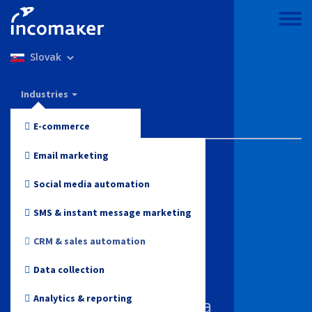
Skočiť
na
Toggle
hlavný
menu
Select
obsah
your
language
Incomaker
Industries
Features
E-commerce
Pricing
Fashion and Apparel
Email marketing
Support & knowledge
Electronics
Social media automation
Health and Beauty
Blog
SMS & instant message marketing
Toys
CRM & sales automation
Log in
Online media
Data collection
Start for free
Travel
Analytics & reporting
Vzťahy so zákazníkmi a