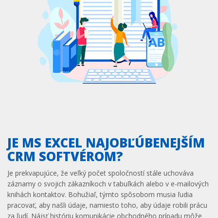
JE MS EXCEL NAJOBĽÚBENEJŠÍM
CRM SOFTVÉROM?
Je prekvapujúce, že veľký počet spoločností stále uchováva
záznamy o svojich zákazníkoch v tabuľkách alebo v e-mailových
knihách kontaktov. Bohužiaľ, týmto spôsobom musia ľudia
pracovať, aby našli údaje, namiesto toho, aby údaje robili prácu
za ľudí. Nájsť históriu komunikácie obchodného prípadu môže