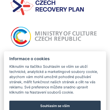
Incomaker připravuje projekt: Nový web Incomaker, jehož cílem je celkový
Informace o cookies
grafický redesign webu a zlepšení uživatelské zkušnosti. Tato operace je
podpořena z prostředků EU.
Kliknutím na tlačítko Souhlasím se vším se uloží
technické, analytické a marketingové soubory cookie,
abychom vám mohli umožnit pohodlné používání
stránek, měřit funkčnost našich stránek a cílit na vás
Tento projekt je financován se státní podporou Technologické agentury ČR a
reklamu. Své preference můžete snadno upravit
Ministerstva průmyslu a obchodu ČR v rámci Programu TREND.
kliknutím na Nastavení souborů cookie.
Souhlasím se vším