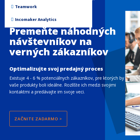
Non-profit
Teamwork
automatizácia predaja
Incomaker Analytics
Premeňte náhodných
návštevníkov na
verných zákazníkov
Optimalizujte svoj predajný proces
Existuje 4 - 6 % potenciálnych zákazníkov, pre ktorých by
vaše produkty boli ideálne. Rozlíšte ich medzi svojimi
kontaktmi a predávajte im svoje veci.
ZAČNITE ZADARMO >