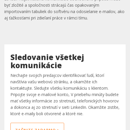
byť zložité a spoločnosti strácajú čas opakovaným
importovaním tabuliek do softvéru na odosielanie e-mailov, ako
aj ťažkosťami pri zdieľaní práce v rámci tímu.
Sledovanie všetkej
komunikácie
Nechajte svojich predajcov identifikovať ľudí, ktorí
navštívia vašu webovú stránku, a okamžite ich
kontaktujte. Sledujte všetku komunikáciu s klientom.
Pripojte svoje e-mailové konto, V priebehu minúty budete
mať všetky informácie zo stretnutí, telefonických hovorov
a dokonca aj zo stretnutí v sieti LinkedIn. Okamžite zistíte,
ktoré e-maily boli otvorené a ktoré nie.
ZAČNITE ZADARMO >