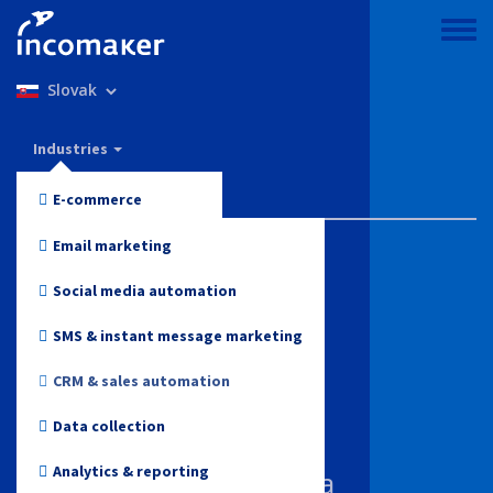
Skočiť
na
Toggle
hlavný
menu
Select
obsah
your
language
Incomaker
Industries
Features
E-commerce
Pricing
Fashion and Apparel
Email marketing
Support & knowledge
Electronics
Social media automation
Health and Beauty
Blog
SMS & instant message marketing
Toys
CRM & sales automation
Log in
Online media
Data collection
Start for free
Travel
Analytics & reporting
Vzťahy so zákazníkmi a