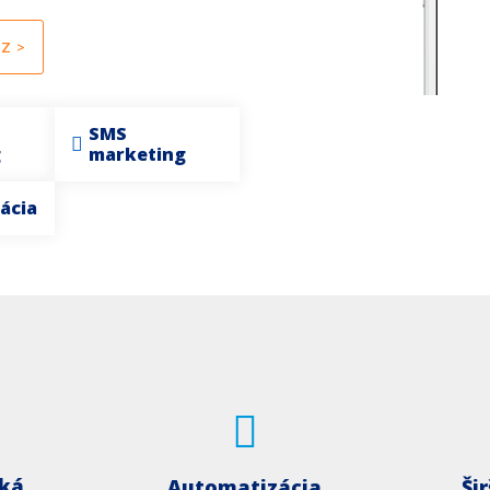
Z >
SMS
g
marketing
ácia
ská
Automatizácia
Ši