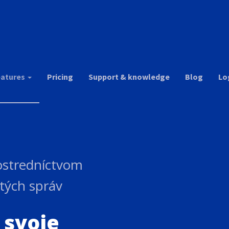
r
eatures
Pricing
Support & knowledge
Blog
Lo
ostredníctvom
tých správ
 svoje