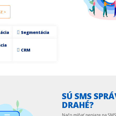
Z >
ácia
Segmentácia
cia
CRM
SÚ SMS SPRÁV
DRAHÉ?
Načo míňať peniaze na SMS,