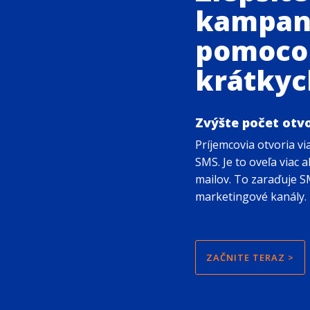
kampan
pomoco
krátkyc
Zvýšte počet otv
Príjemcovia otvoria v
SMS. Je to oveľa viac 
mailov. To zaraďuje S
marketingové kanály.
ZAČNITE TERAZ >