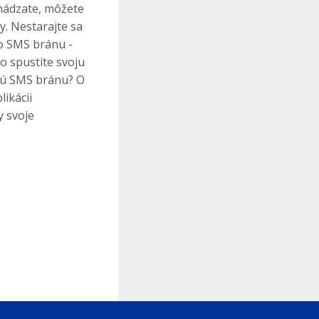
chádzate, môžete
y. Nestarajte sa
o SMS bránu -
o spustite svoju
nú SMS bránu? O
likácii
y svoje