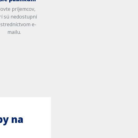
ovte príjemcov,
rí sú nedostupní
stredníctvom e-
mailu.
by na