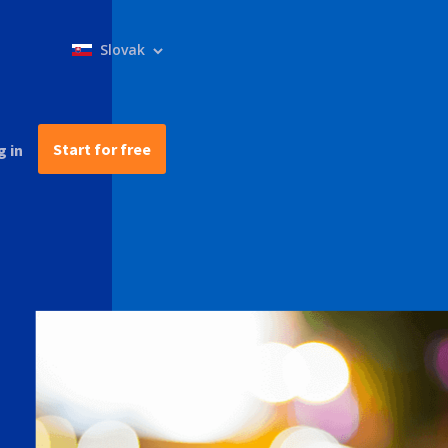
Select
your
language
Start for free
g in