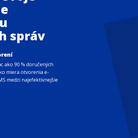
e
u
h správ
orení
iac ako 90 % doručených
ako miera otvorenia e-
MS medzi najefektívnejšie