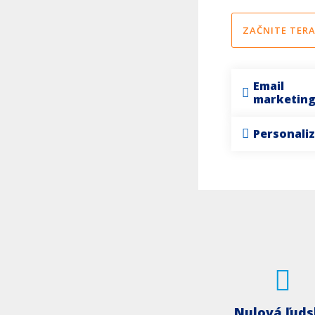
ZAČNITE TERA
Email
marketin
Personaliz
Nulová ľud